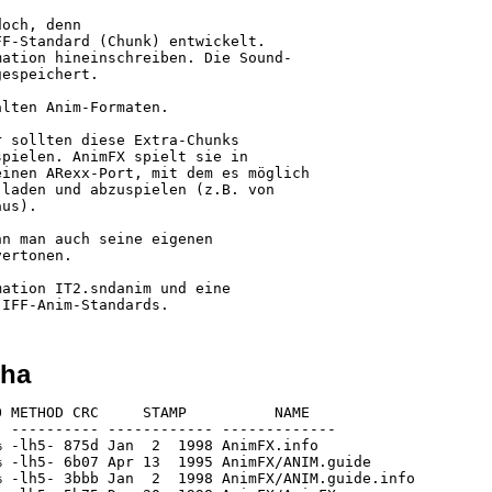
och, denn

F-Standard (Chunk) entwickelt.

ation hineinschreiben. Die Sound-

espeichert.

lten Anim-Formaten.

 sollten diese Extra-Chunks

pielen. AnimFX spielt sie in

inen ARexx-Port, mit dem es möglich

laden und abzuspielen (z.B. von

us).

n man auch seine eigenen

ertonen.

ation IT2.sndanim und eine

lha
 METHOD CRC     STAMP          NAME

 ---------- ------------ -------------

 -lh5- 875d Jan  2  1998 AnimFX.info

 -lh5- 6b07 Apr 13  1995 AnimFX/ANIM.guide

 -lh5- 3bbb Jan  2  1998 AnimFX/ANIM.guide.info
