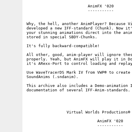
                          AnimFX '020

                          -----------

Why, the hell, another AnimPlayer? Because Vi
developed a new IFF-standard (Chunk). Now it'
your stunning animations direct into the anim
stored in special SBDY-Chunks.

It's fully backward-compatible!

All other, good, anim-player will ignore thes
properly. Yeah, but AnimFX will play it in Do
it's ARexx-Port to control loading and replay
Use WaveTracerDS Mark IV from VWP® to create 
SoundAnims (.sndanim).

This archive also includes a Demo-animation I
documentation of several IFF-Anim-standards.

                 Virtual Worlds Productions® 
                              AnimFX '020

                              -----------
