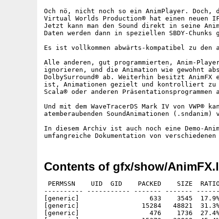
Och nö, nicht noch so ein AnimPlayer. Doch, d
Virtual Worlds Production® hat einen neuen IF
Jetzt kann man den Sound direkt in seine Anim
Daten werden dann in speziellen SBDY-Chunks g
Es ist vollkommen abwärts-kompatibel zu den a
Alle anderen, gut programmierten, Anim-Player
ignorieren, und die Animation wie gewohnt abs
DolbySurround® ab. Weiterhin besitzt AnimFX e
ist, Animationen gezielt und kontrolliert zu 
Scala® oder anderen Präsentationsprogrammen a
Und mit dem WaveTracerDS Mark IV von VWP® kan
atemberaubenden SoundAnimationen (.sndanim) v
In diesem Archiv ist auch noch eine Demo-Anim
Contents of gfx/show/AnimFX.
 PERMSSN    UID  GID    PACKED    SIZE  RATIO
---------- ----------- ------- ------- ------
[generic]                  633    3545  17.9%
[generic]                15284   48821  31.3%
[generic]                  476    1736  27.4%