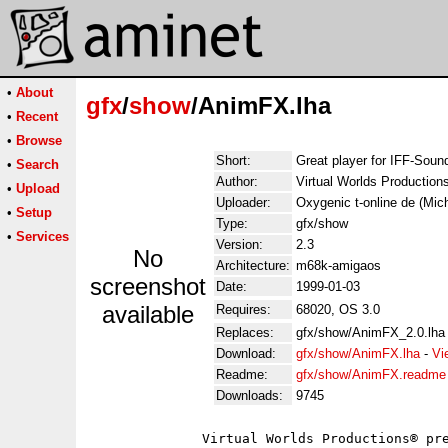
•
About
gfx
/
show
/AnimFX.lha
•
Recent
•
Browse
Short:
Great player for IFF-So
•
Search
Author:
Virtual Worlds Production
•
Upload
Uploader:
Oxygenic t-online de (Mich
•
Setup
Type:
gfx/show
•
Services
Version:
2.3
No
Architecture:
m68k-amigaos
screenshot
Date:
1999-01-03
available
Requires:
68020, OS 3.0
Replaces:
gfx/show/AnimFX_2.0.lha
Download:
gfx/show/AnimFX.lha
-
Vi
Readme:
gfx/show/AnimFX.readme
Downloads:
9745
              Virtual Worlds Productions® pre