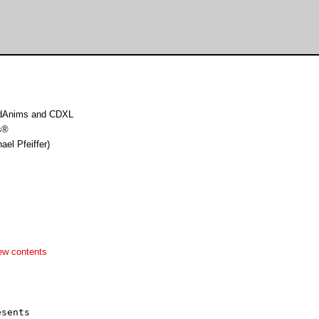
undAnims and CDXL
s®
ael Pfeiffer)
ew contents
sents
