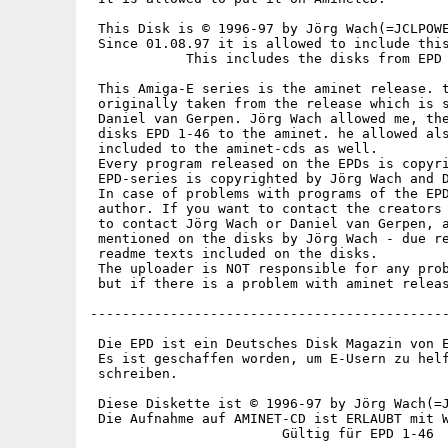
 This Disk is © 1996-97 by Jörg Wach(=JCLPOWE
 Since 01.08.97 it is allowed to include this
            This includes the disks from EPD 
 This Amiga-E series is the aminet release. t
 originally taken from the release which is s
 Daniel van Gerpen. Jörg Wach allowed me, the
 disks EPD 1-46 to the aminet. he allowed als
 included to the aminet-cds as well.

 Every program released on the EPDs is copyri
 EPD-series is copyrighted by Jörg Wach and D
 In case of problems with programs of the EPD
 author. If you want to contact the creators 
 to contact Jörg Wach or Daniel van Gerpen, a
 mentioned on the disks by Jörg Wach - due re
 readme texts included on the disks.

 The uploader is NOT responsible for any prob
 but if there is a problem with aminet releas
---------------------------------------------
 Die EPD ist ein Deutsches Disk Magazin von E
 Es ist geschaffen worden, um E-Usern zu helf
 schreiben.

 Diese Diskette ist © 1996-97 by Jörg Wach(=J
 Die Aufnahme auf AMINET-CD ist ERLAUBT mit W
                        Gültig für EPD 1-46
