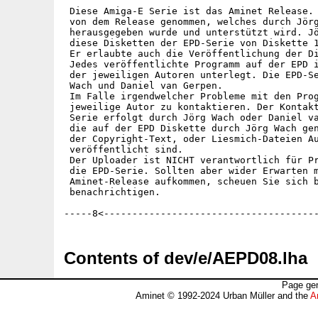
 Diese Amiga-E Serie ist das Aminet Release. 
 von dem Release genommen, welches durch Jörg
 herausgegeben wurde und unterstützt wird. Jö
 diese Disketten der EPD-Serie von Diskette 1
 Er erlaubte auch die Veröffentlichung der Di
 Jedes veröffentlichte Programm auf der EPD i
 der jeweiligen Autoren unterlegt. Die EPD-Se
 Wach und Daniel van Gerpen.

 Im Falle irgendwelcher Probleme mit den Prog
 jeweilige Autor zu kontaktieren. Der Kontakt
 Serie erfolgt durch Jörg Wach oder Daniel va
 die auf der EPD Diskette durch Jörg Wach gen
 der Copyright-Text, oder Liesmich-Dateien Au
 veröffentlicht sind.

 Der Uploader ist NICHT verantwortlich für Pr
 die EPD-Serie. Sollten aber wider Erwarten m
 Aminet-Release aufkommen, scheuen Sie sich b
 benachrichtigen. 

Contents of dev/e/AEPD08.lha
Page gen
Aminet © 1992-2024 Urban Müller and the
A