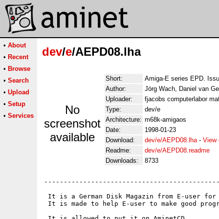
•
About
dev
/
e
/AEPD08.lha
•
Recent
•
Browse
Short:
Amiga-E series EPD. Iss
•
Search
Author:
Jörg Wach, Daniel van Ge
•
Upload
Uploader:
fjacobs computerlabor mat
•
Setup
No
Type:
dev/e
•
Services
Architecture:
m68k-amigaos
screenshot
Date:
1998-01-23
available
Download:
dev/e/AEPD08.lha
-
View 
Readme:
dev/e/AEPD08.readme
Downloads:
8733
---------------------------------------------
 It is a German Disk Magazin from E-user for 
 It is made to help E-user to make good progr
 It is allowed to put it on AminetCD.
