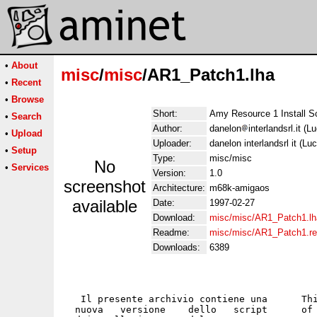
•
About
misc
/
misc
/AR1_Patch1.lha
•
Recent
•
Browse
Short:
Amy Resource 1 Install Sc
•
Search
Author:
danelon
interlandsrl.it (
•
Upload
Uploader:
danelon interlandsrl it (L
•
Setup
Type:
misc/misc
No
•
Services
Version:
1.0
screenshot
Architecture:
m68k-amigaos
available
Date:
1997-02-27
Download:
misc/misc/AR1_Patch1.lh
Readme:
misc/misc/AR1_Patch1.r
Downloads:
6389
   Il presente archivio contiene una      Thi
  nuova   versione    dello   script      of 