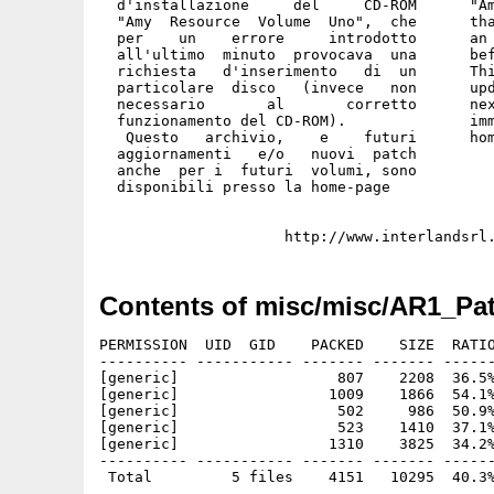
  d'installazione     del     CD-ROM      "Am
  "Amy  Resource  Volume  Uno",  che      tha
  per    un    errore     introdotto      an 
  all'ultimo  minuto  provocava  una      bef
  richiesta   d'inserimento   di  un      Thi
  particolare  disco   (invece   non      upd
  necessario       al       corretto      nex
  funzionamento del CD-ROM).              imm
   Questo   archivio,    e    futuri      hom
  aggiornamenti   e/o   nuovi  patch

  anche  per i  futuri  volumi, sono

  disponibili presso la home-page

Contents of misc/misc/AR1_Pat
PERMISSION  UID  GID    PACKED    SIZE  RATIO
---------- ----------- ------- ------- ------
[generic]                  807    2208  36.5%
[generic]                 1009    1866  54.1%
[generic]                  502     986  50.9%
[generic]                  523    1410  37.1%
[generic]                 1310    3825  34.2%
---------- ----------- ------- ------- ------