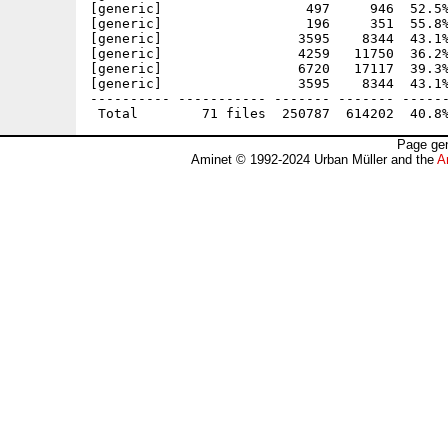
[generic]                  497     946  52.5%
[generic]                  196     351  55.8%
[generic]                 3595    8344  43.1%
[generic]                 4259   11750  36.2%
[generic]                 6720   17117  39.3%
[generic]                 3595    8344  43.1%
---------- ----------- ------- ------- ------
Page gen
Aminet © 1992-2024 Urban Müller and the
A