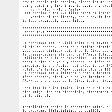
how to handle this problem, please let me kno
using something like this, to avoid any probl
    run < NIL: > NIL : Amitex

Last problem : the XPK files can't be loaded 
PPC version of the library, and a devkit for 
to load previously saved files.

*********************************************
French text *********************************
*********************************************
Ce programme est un vieil éditeur de textes q
plusieurs années. C'est sa quatrième distribu
Vous pouvez utiliser autant de fenêtres que v
le presse-papiers standard de l'Amiga (clipbo
utilisable pour le couper-coller. Les fenêtre
c'est à dire que vous y déposez une icône pou
directement, une AppIcon est présente sur l'é
rôle). L'interface ARexx possède plus de 100 
Le programme est multitâche : chaque fenêtre 
tâche séparée, ainsi vous pouvez imprimer un 
ARexx dans une seconde fenêtre, tout en trava
Consultez le guide (AmigaGuide) pour plus de 
aide AmigaGuide est disponible, directement d
et fonctions).

Installation: copiez le répertoire Amitex où 
le programme (SYS:Utilities conseillé).
