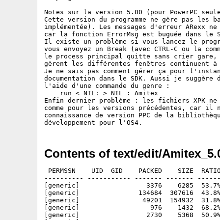
Notes sur la version 5.00 (pour PowerPC seule
Cette version du programme ne gère pas les ba
implémentée). Les messages d'erreur ARexx ne 
car la fonction ErrorMsg est buguée dans le S
Il existe un problème si vous lancez le progr
vous envoyez un Break (avec CTRL-C ou la comm
le process principal quitte sans crier gare, 
gèrent les différentes fenêtres continuent à 
Je ne sais pas comment gérer ça pour l'instan
documentation dans le SDK. Aussi je suggère d
l'aide d'une commande du genre :

    run < NIL: > NIL : Amitex

Enfin dernier problème : les fichiers XPK ne 
comme pour les versions précédentes, car il n
connaissance de version PPC de la bibliothèqu
Contents of text/edit/Amitex_5.
 PERMSSN    UID  GID    PACKED    SIZE  RATIO
---------- ----------- ------- ------- ------
[generic]                 3376    6285  53.7%
[generic]               134684  307616  43.8%
[generic]                49201  154932  31.8%
[generic]                  976    1432  68.2%
[generic]                 2730    5368  50.9%