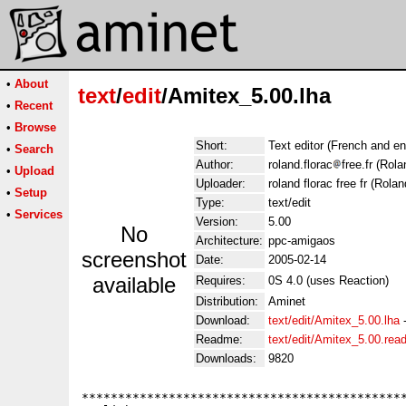
•
About
text
/
edit
/Amitex_5.00.lha
•
Recent
•
Browse
Short:
Text editor (French and en
•
Search
Author:
roland.florac
free.fr (Rol
•
Upload
Uploader:
roland florac free fr (Rola
•
Setup
Type:
text/edit
•
Services
Version:
5.00
No
Architecture:
ppc-amigaos
screenshot
Date:
2005-02-14
available
Requires:
0S 4.0 (uses Reaction)
Distribution:
Aminet
Download:
text/edit/Amitex_5.00.lha
Readme:
text/edit/Amitex_5.00.re
Downloads:
9820
*********************************************