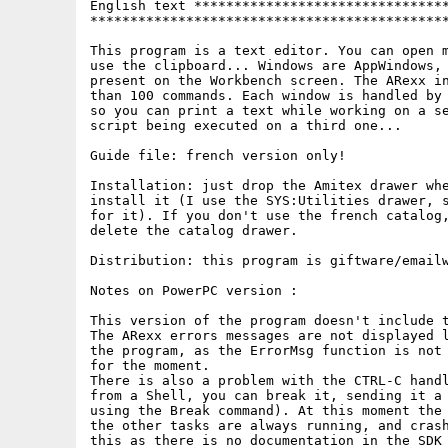
English text ********************************
*********************************************
This program is a text editor. You can open m
use the clipboard... Windows are AppWindows, 
present on the Workbench screen. The ARexx in
than 100 commands. Each window is handled by 
so you can print a text while working on a se
script being executed on a third one...

Guide file: french version only!

Installation: just drop the Amitex drawer whe
install it (I use the SYS:Utilities drawer, s
for it). If you don't use the french catalog,
delete the catalog drawer.

Distribution: this program is giftware/emailw
Notes on PowerPC version :

This version of the program doesn't include t
The ARexx errors messages are not displayed l
the program, as the ErrorMsg function is not 
for the moment.

There is also a problem with the CTRL-C handl
from a Shell, you can break it, sending it a 
using the Break command). At this moment the 
the other tasks are always running, and crash
this as there is no documentation in the SDK 