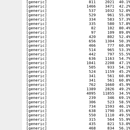
[generic]                  811    2021  40.1%
[generic]                 1466    3471  42.2%
[generic]                  537    1032  52.0%
[generic]                  529     961  55.0%
[generic]                  334     583  57.3%
[generic]                  335     580  57.8%
[generic]                   82     102  80.4%
[generic]                   97     109  89.0%
[generic]                  420     802  52.4%
[generic]                  656    1304  50.3%
[generic]                  466     777  60.0%
[generic]                  514     965  53.3%
[generic]                  442     797  55.5%
[generic]                  636    1163  54.7%
[generic]                 1041    2208  47.1%
[generic]                  505     933  54.1%
[generic]                  524    1159  45.2%
[generic]                  341     561  60.8%
[generic]                  341     561  60.8%
[generic]                  762    1660  45.9%
[generic]                 1389    2826  49.2%
[generic]                 4095   11855  34.5%
[generic]                  239     346  69.1%
[generic]                  306     523  58.5%
[generic]                  734    1593  46.1%
[generic]                  638    1790  35.6%
[generic]                  550    1110  49.5%
[generic]                  315     564  55.9%
[generic]                  435     821  53.0%
[generic]                  468     834  56.1%