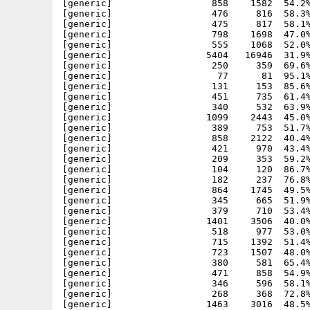
[generic]                  858    1582  54.2%
[generic]                  476     816  58.3%
[generic]                  475     817  58.1%
[generic]                  798    1698  47.0%
[generic]                  555    1068  52.0%
[generic]                 5404   16946  31.9%
[generic]                  250     359  69.6%
[generic]                   77      81  95.1%
[generic]                  131     153  85.6%
[generic]                  451     735  61.4%
[generic]                  340     532  63.9%
[generic]                 1099    2443  45.0%
[generic]                  389     753  51.7%
[generic]                  858    2122  40.4%
[generic]                  421     970  43.4%
[generic]                  209     353  59.2%
[generic]                  104     120  86.7%
[generic]                  182     237  76.8%
[generic]                  864    1745  49.5%
[generic]                  345     665  51.9%
[generic]                  379     710  53.4%
[generic]                 1401    3506  40.0%
[generic]                  518     977  53.0%
[generic]                  715    1392  51.4%
[generic]                  723    1507  48.0%
[generic]                  380     581  65.4%
[generic]                  471     858  54.9%
[generic]                  346     596  58.1%
[generic]                  268     368  72.8%
[generic]                 1463    3016  48.5%