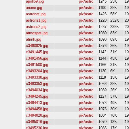
apollo9.jpg
pix/astro
1245
25K
19
ariane.jpg
pix/astro
1190
38K
19
astronat.jpg
pix/astro
1426
58K
19
astrons1.jpg
pix/astro
1228
232K
20
astrons2.jpg
pix/astro
1287
238K
20
atmospat.jpg
pix/astro
1080
83K
19
atrinh.jpg
pix/astro
1098
89K
19
c3490825.jpg
pix/astro
1376
26K
19
c3491445.jpg
pix/astro
1142
31K
19
c3491456.jpg
pix/astro
1144
45K
19
c3491500.jpg
pix/astro
1166
31K
19
c3493204.jpg
pix/astro
1130
6K
19
c3493338.jpg
pix/astro
1119
15K
19
c3493353.jpg
pix/astro
1068
38K
19
c3494034.jpg
pix/astro
1039
26K
19
c3494245.jpg
pix/astro
1127
37K
19
c3494413.jpg
pix/astro
1073
49K
19
c3494458.jpg
pix/astro
1075
30K
19
c3494828.jpg
pix/astro
1084
76K
19
c3495016.jpg
pix/astro
1070
13K
19
c3495236.jpg
pix/astro
1085
17K
19