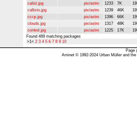
calist.jpg
pix/astro
1233
7K
19
callisto.jpg
pix/astro
1239
46K
19
cccp.jpg
pix/astro
1396
66K
19
clouds.jpg
pix/astro
1317
48K
19
control.jpg
pix/astro
1225
17K
19
Found 489 matching packages
>1<
2
3
4
5
6
7
8
9
10
Page 
Aminet © 1992-2024 Urban Müller and the