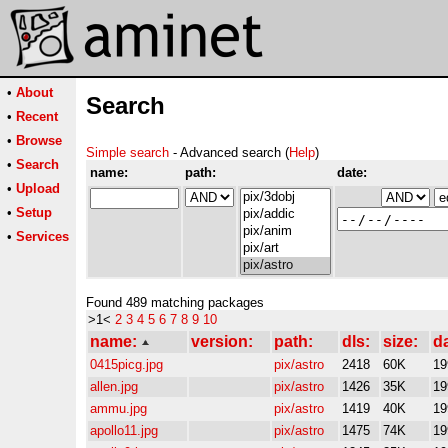
•
About
Search
•
Recent
•
Browse
Simple search
- Advanced search (
Help
)
•
Search
name:
path:
date:
•
Upload
•
Setup
•
Services
Found 489 matching packages
>1<
2
3
4
5
6
7
8
9
10
name:
version:
path:
dls:
size:
d
0415picg.jpg
pix/astro
2418
60K
19
allen.jpg
pix/astro
1426
35K
19
ammu.jpg
pix/astro
1419
40K
19
apollo11.jpg
pix/astro
1475
74K
19